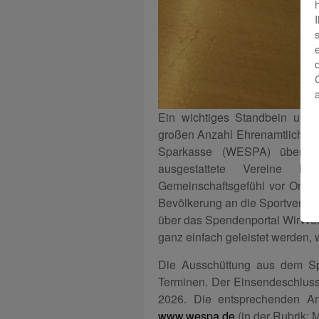
Ein wichtiges Standbein unser
großen Anzahl Ehrenamtlicher. 
Sparkasse (WESPA) über Fö
ausgestattete Vereine lan
Gemeinschaftsgefühl vor Ort b
Bevölkerung an die Sportverein
über das Spendenportal WirWun
ganz einfach geleistet werden, w
Die Ausschüttung aus dem Spo
Terminen. Der Einsendeschluss
2026. Die entsprechenden Ant
www.wespa.de
(in der Rubrik: 