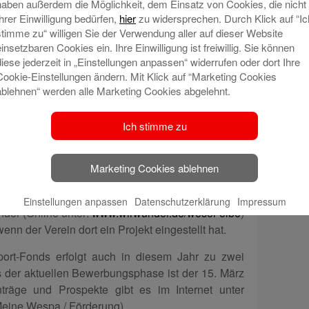
haben außerdem die Möglichkeit, dem Einsatz von Cookies, die nicht
Ihrer Einwilligung bedürfen,
hier
zu widersprechen. Durch Klick auf “Ic
stimme zu“ willigen Sie der Verwendung aller auf dieser Website
einsetzbaren Cookies ein. Ihre Einwilligung ist freiwillig. Sie können
diese jederzeit in „Einstellungen anpassen“ widerrufen oder dort Ihre
Cookie-Einstellungen ändern. Mit Klick auf “Marketing Cookies
ablehnen“ werden alle Marketing Cookies abgelehnt.
er Gesellschaft sind die Sportvereine mit ihrer
Ich stimme zu
Diese regionale Stärke unterstützt die Weser-Elbe
rdermittel aus dem Sport-Fonds, damit gut
gfristig die sportliche Vielfalt und das
Marketing Cookies ablehnen
ieten können. Auch zusätzliche Spenden aus der
e sind eine wertvolle Unterstützung. Diese können
Einstellungen anpassen
Datenschutzerklärung
Impressum
der (Online unter:
www.wirwunder.de/weser-elbe
)
enn der Verein dort ein Projekt eingestellt hat.
rt-Fonds erfolgt auch in diesem Jahr zu zwei
 der aktuellen Bewerbungsphase ist der 15. März
räge und Prospekte gibt es im Internet unter
Meine Wespa / Förderung).