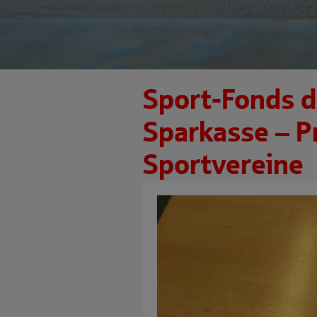
Sport-Fonds d
Sparkasse – P
Sportvereine