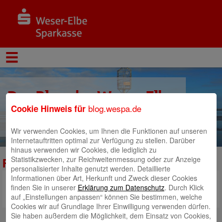
Der Blog der Weser-Elbe
blog.wespa.de
Cookie Hinweis für
Sparkasse
Wir verwenden Cookies, um Ihnen die Funktionen auf unseren
Internetauftritten optimal zur Verfügung zu stellen. Darüber
hinaus verwenden wir Cookies, die lediglich zu
Statistikzwecken, zur Reichweitenmessung oder zur Anzeige
Rolf_Sünderbruch_Glockenstuhl_11
personalisierter Inhalte genutzt werden. Detaillierte
Informationen über Art, Herkunft und Zweck dieser Cookies
finden Sie in unserer
Erklärung zum Datenschutz
. Durch Klick
https://www.betterplace.org/de/projects/142938-der-klang-unserer-stadt
auf „Einstellungen anpassen“ können Sie bestimmen, welche
Cookies wir auf Grundlage Ihrer Einwilligung verwenden dürfen.
Sie haben außerdem die Möglichkeit, dem Einsatz von Cookies,