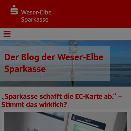
Der Blog der Weser-Elbe
Sparkasse
„Sparkasse schafft die EC-Karte ab.“ –
Stimmt das wirklich?