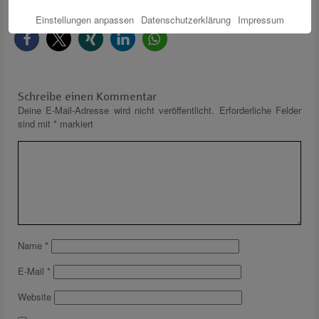
gerne zur Verfügung.
Einstellungen anpassen
Datenschutzerklärung
Impressum
Schreibe einen Kommentar
Deine E-Mail-Adresse wird nicht veröffentlicht.
Erforderliche Felder
sind mit
*
markiert
Name
*
E-Mail
*
Website