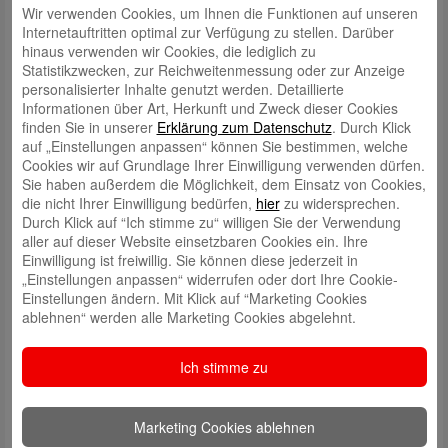
Wir verwenden Cookies, um Ihnen die Funktionen auf unseren
Sparkassen-Card mit V-Pay kommt
Internetauftritten optimal zur Verfügung zu stellen. Darüber
In der WESPA werden wir ab Sommer 2023 mit der Ausgabe von
hinaus verwenden wir Cookies, die lediglich zu
Sparkassen-Cards mit V-PAY beginnen und damit auf das internationale
Statistikzwecken, zur Reichweitenmessung oder zur Anzeige
Bezahlsystem von VISA umsteigen.
personalisierter Inhalte genutzt werden. Detaillierte
Informationen über Art, Herkunft und Zweck dieser Cookies
Was ändert sich damit konkret für die Kunden ab Sommer 2023?
finden Sie in unserer
Erklärung zum Datenschutz
. Durch Klick
Gewohnter Leistungsumfang wie bisher:
Kunden können auch mit
auf „Einstellungen anpassen“ können Sie bestimmen, welche
der neuen Sparkassen-Card mit V-PAY bequem und sicher
Cookies wir auf Grundlage Ihrer Einwilligung verwenden dürfen.
bargeldlos bezahlen und Geld abheben. Dafür stehen mehr als eine
Sie haben außerdem die Möglichkeit, dem Einsatz von Cookies,
Million Akzeptanzstellen und mehr als 23.000 Sparkassen-
die nicht Ihrer Einwilligung bedürfen,
hier
zu widersprechen.
Geldautomaten deutschlandweit zur Verfügung. Die Bezahlungen
Durch Klick auf “Ich stimme zu“ willigen Sie der Verwendung
werden direkt vom Girokonto abgebucht; man hat also alle
aller auf dieser Website einsetzbaren Cookies ein. Ihre
Ausgaben sofort im Blick. Auch im europäischen Ausland kann die
Einwilligung ist freiwillig. Sie können diese jederzeit in
Karte weiterhin zum Bezahlen und Geldabheben genutzt werden.
„Einstellungen anpassen“ widerrufen oder dort Ihre Cookie-
Gleicher Preis:
Die Befürchtung einiger Kunden, die neue
Einstellungen ändern. Mit Klick auf “Marketing Cookies
Sparkassen-Card könnte teurer werden, ist unbegründet. Es wird
ablehnen“ werden alle Marketing Cookies abgelehnt.
bei uns aufgrund der neuen Karten keine Preiserhöhungen geben.
Neues Logo:
Das Logo auf der Sparkassen-Card ändert sich: Wo
Ich stimme zu
vorher Maestro stand wird dann V-PAY stehen. Hier gibt es einen
nahtlosen Übergang: Kunden, die ab Sommer 2023 eine neue
Karte erhalten, bekommen sie automatisch mit neuem Logo.
Marketing Cookies ablehnen
Bei Fragen zu diesem Thema stehen die Beraterinnen und Berater