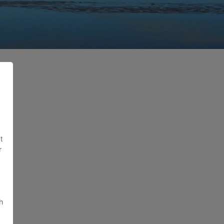
t
r
h