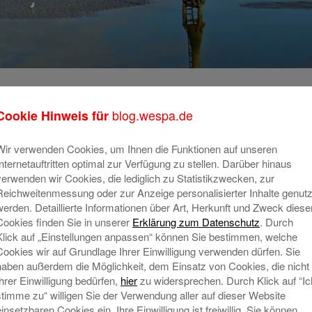
-ihre-immobilie-vor-
blog.wespa.de
Cookie Hinweis für
auf-mathias-
Wir verwenden Cookies, um Ihnen die Funktionen auf unseren
Internetauftritten optimal zur Verfügung zu stellen. Darüber hinaus
verwenden wir Cookies, die lediglich zu Statistikzwecken, zur
Reichweitenmessung oder zur Anzeige personalisierter Inhalte genutz
werden. Detaillierte Informationen über Art, Herkunft und Zweck diese
Cookies finden Sie in unserer
Erklärung zum Datenschutz
. Durch
Klick auf „Einstellungen anpassen“ können Sie bestimmen, welche
Cookies wir auf Grundlage Ihrer Einwilligung verwenden dürfen. Sie
haben außerdem die Möglichkeit, dem Einsatz von Cookies, die nicht
Ihrer Einwilligung bedürfen,
hier
zu widersprechen. Durch Klick auf “Ic
stimme zu“ willigen Sie der Verwendung aller auf dieser Website
einsetzbaren Cookies ein. Ihre Einwilligung ist freiwillig. Sie können