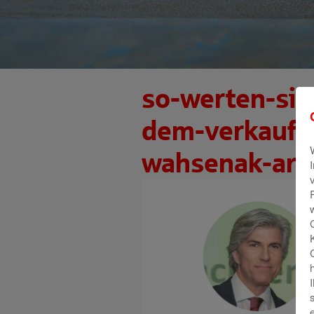
so-werten-sie
dem-verkauf-
wahsenak-ar2