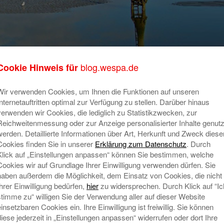
t-steigern-ar2-
blog.wespa.de
Cookie Hinweis für
Wir verwenden Cookies, um Ihnen die Funktionen auf unseren
Internetauftritten optimal zur Verfügung zu stellen. Darüber hinaus
verwenden wir Cookies, die lediglich zu Statistikzwecken, zur
Reichweitenmessung oder zur Anzeige personalisierter Inhalte genutz
werden. Detaillierte Informationen über Art, Herkunft und Zweck diese
Cookies finden Sie in unserer
Erklärung zum Datenschutz
. Durch
Klick auf „Einstellungen anpassen“ können Sie bestimmen, welche
Cookies wir auf Grundlage Ihrer Einwilligung verwenden dürfen. Sie
haben außerdem die Möglichkeit, dem Einsatz von Cookies, die nicht
Ihrer Einwilligung bedürfen,
hier
zu widersprechen. Durch Klick auf “Ic
stimme zu“ willigen Sie der Verwendung aller auf dieser Website
einsetzbaren Cookies ein. Ihre Einwilligung ist freiwillig. Sie können
diese jederzeit in „Einstellungen anpassen“ widerrufen oder dort Ihre