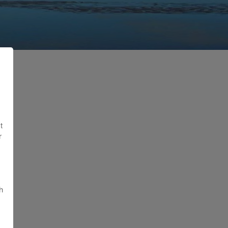
t
r
h