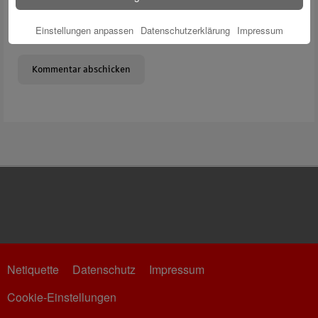
Meinen Namen, meine E-Mail-Adresse und meine Website in
Einstellungen anpassen
Datenschutzerklärung
Impressum
diesem Browser für die nächste Kommentierung speichern.
Netiquette
Datenschutz
Impressum
Cookie-Einstellungen