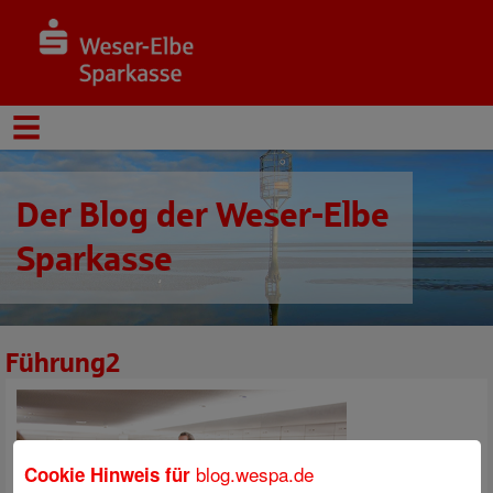
Der Blog der Weser-Elbe
Sparkasse
Führung2
blog.wespa.de
Cookie Hinweis für