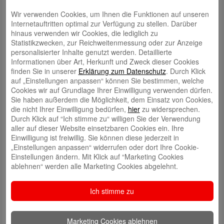
Wir verwenden Cookies, um Ihnen die Funktionen auf unseren
Internetauftritten optimal zur Verfügung zu stellen. Darüber
hinaus verwenden wir Cookies, die lediglich zu
Statistikzwecken, zur Reichweitenmessung oder zur Anzeige
personalisierter Inhalte genutzt werden. Detaillierte
Informationen über Art, Herkunft und Zweck dieser Cookies
finden Sie in unserer
Erklärung zum Datenschutz
. Durch Klick
auf „Einstellungen anpassen“ können Sie bestimmen, welche
Schreibe einen Kommentar
Cookies wir auf Grundlage Ihrer Einwilligung verwenden dürfen.
Deine E-Mail-Adresse wird nicht veröffentlicht.
Erforderliche Felder
Sie haben außerdem die Möglichkeit, dem Einsatz von Cookies,
sind mit
*
markiert
die nicht Ihrer Einwilligung bedürfen,
hier
zu widersprechen.
Durch Klick auf “Ich stimme zu“ willigen Sie der Verwendung
aller auf dieser Website einsetzbaren Cookies ein. Ihre
Einwilligung ist freiwillig. Sie können diese jederzeit in
„Einstellungen anpassen“ widerrufen oder dort Ihre Cookie-
Einstellungen ändern. Mit Klick auf “Marketing Cookies
ablehnen“ werden alle Marketing Cookies abgelehnt.
Name
*
Ich stimme zu
E-Mail
*
Marketing Cookies ablehnen
Website