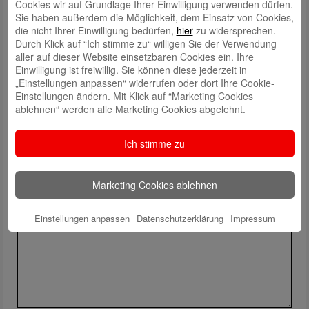
Cookies wir auf Grundlage Ihrer Einwilligung verwenden dürfen.
Sie haben außerdem die Möglichkeit, dem Einsatz von Cookies,
die nicht Ihrer Einwilligung bedürfen,
hier
zu widersprechen.
Durch Klick auf “Ich stimme zu“ willigen Sie der Verwendung
aller auf dieser Website einsetzbaren Cookies ein. Ihre
Wir hoffen, dass es allen Beteiligten Spass gemacht hat und wir viele
Einwilligung ist freiwillig. Sie können diese jederzeit in
Informationen und Eindrücke aus der Sparkassenwelt vermitteln
„Einstellungen anpassen“ widerrufen oder dort Ihre Cookie-
konnten.
Einstellungen ändern. Mit Klick auf “Marketing Cookies
ablehnen“ werden alle Marketing Cookies abgelehnt.
Ich stimme zu
Schreibe einen Kommentar
Marketing Cookies ablehnen
Deine E-Mail-Adresse wird nicht veröffentlicht.
Erforderliche Felder
sind mit
*
markiert
Einstellungen anpassen
Datenschutzerklärung
Impressum