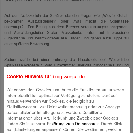
Auf den Notizzetteln der Schüler standen Fragen wie „Wieviel Gehalt
bekommen Auszubildende?“ oder „Was macht die Sparkasse
überhaupt?“. Tim Beling aus dem Bereich Veranstaltungsmanagement
und Ausbildungsleiter Stefan Moskalenko trafen auf interessierte
Jugendliche und beantworteten alle Fragen und gaben auch Tipps zu
einer späteren Bewerbung.
Zudem wurde bei einer Führung die Hauptstelle der Weser-Elbe
Sparkasse vorgestellt. Vom Turmzimmer, über das historische Büro und
die Kassenhalle bis hin zur Schließfachanlage wurde alles gezeigt.
blog.wespa.de
Cookie Hinweis für
Wir verwenden Cookies, um Ihnen die Funktionen auf unseren
Internetauftritten optimal zur Verfügung zu stellen. Darüber
hinaus verwenden wir Cookies, die lediglich zu
Statistikzwecken, zur Reichweitenmessung oder zur Anzeige
personalisierter Inhalte genutzt werden. Detaillierte
Informationen über Art, Herkunft und Zweck dieser Cookies
finden Sie in unserer
Erklärung zum Datenschutz
. Durch Klick
auf „Einstellungen anpassen“ können Sie bestimmen, welche