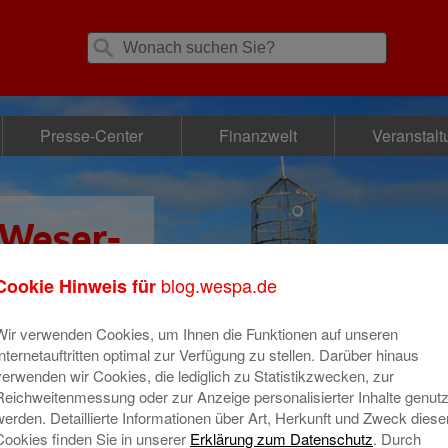
Presse-Center
Finanzwelt
Veranstal
 Weser-
se
blog.wespa.de
Cookie Hinweis für
Wir verwenden Cookies, um Ihnen die Funktionen auf unseren
Internetauftritten optimal zur Verfügung zu stellen. Darüber hinaus
verwenden wir Cookies, die lediglich zu Statistikzwecken, zur
Reichweitenmessung oder zur Anzeige personalisierter Inhalte genutz
werden. Detaillierte Informationen über Art, Herkunft und Zweck diese
Cookies finden Sie in unserer
Erklärung zum Datenschutz
. Durch