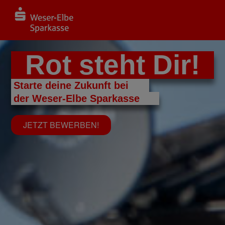
Rot steht Dir!
Starte deine Zukunft bei​
der Weser-Elbe Sparkasse​
JETZT BEWERBEN!