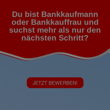
Du bist Bankkaufmann
oder Bankkauffrau und
suchst mehr als nur den
nächsten Schritt?
JETZT BEWERBEN!