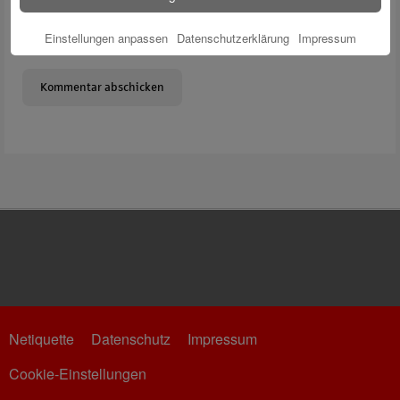
Meinen Namen, meine E-Mail-Adresse und meine Website in
Einstellungen anpassen
Datenschutzerklärung
Impressum
diesem Browser für die nächste Kommentierung speichern.
Netiquette
Datenschutz
Impressum
Cookie-Einstellungen