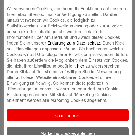
Wir verwenden Cookies, um Ihnen die Funktionen auf unseren
Internetauftritten optimal zur Verfügung zu stellen. Darüber
hinaus verwenden wir Cookies, die lediglich zu
Statistikzwecken, zur Reichweitenmessung oder zur Anzeige
personalisierter Inhalte genutzt werden. Detaillierte
Informationen über Art, Herkunft und Zweck dieser Cookies
finden Sie in unserer
Erklärung zum Datenschutz
. Durch Klick
auf „Einstellungen anpassen“ können Sie bestimmen, welche
Schreibe einen Kommentar
Cookies wir auf Grundlage Ihrer Einwilligung verwenden dürfen.
Deine E-Mail-Adresse wird nicht veröffentlicht.
Erforderliche Felder
Sie haben außerdem die Möglichkeit, dem Einsatz von Cookies,
sind mit
*
markiert
die nicht Ihrer Einwilligung bedürfen,
hier
zu widersprechen.
Durch Klick auf “Ich stimme zu“ willigen Sie der Verwendung
aller auf dieser Website einsetzbaren Cookies ein. Ihre
Einwilligung ist freiwillig. Sie können diese jederzeit in
„Einstellungen anpassen“ widerrufen oder dort Ihre Cookie-
Einstellungen ändern. Mit Klick auf “Marketing Cookies
ablehnen“ werden alle Marketing Cookies abgelehnt.
Name
*
Ich stimme zu
E-Mail
*
Marketing Cookies ablehnen
Website