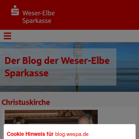
Der Blog der Weser-Elbe
Sparkasse
Christuskirche
blog.wespa.de
Cookie Hinweis für