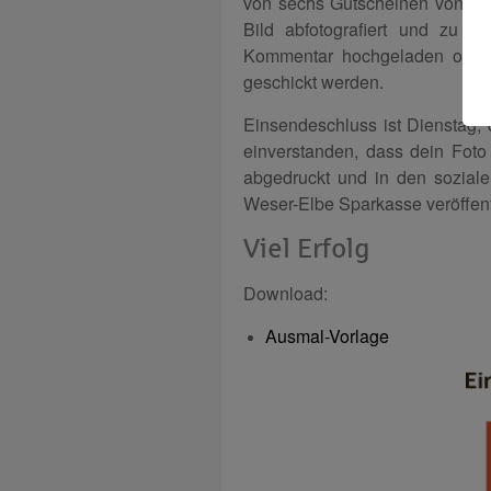
von sechs Gutscheinen von „D
Bild abfotografiert und zu u
Kommentar hochgeladen oder 
geschickt werden.
Einsendeschluss ist Dienstag, d
einverstanden, dass dein Fot
abgedruckt und in den sozial
Weser-Elbe Sparkasse veröffent
Viel Erfolg
Download:
Ausmal-Vorlage