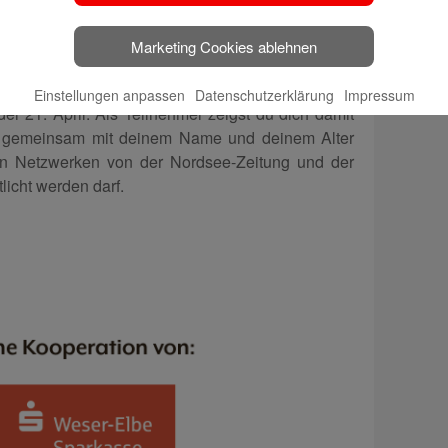
er Spielspass“ im Wert von 50 €. Dazu muss das
nserem Beitrag auf unserer Facebook-Seite als
Marketing Cookies ablehnen
per E-Mail an regenbogen@nordsee-zeitung.de
Einstellungen anpassen
Datenschutzerklärung
Impressum
er 21. April. Als Teilnehmer zeigst du dich damit
o gemeinsam mit deinem Name und deinem Alter
en Netzwerken von der Nordsee-Zeitung und der
licht werden darf.