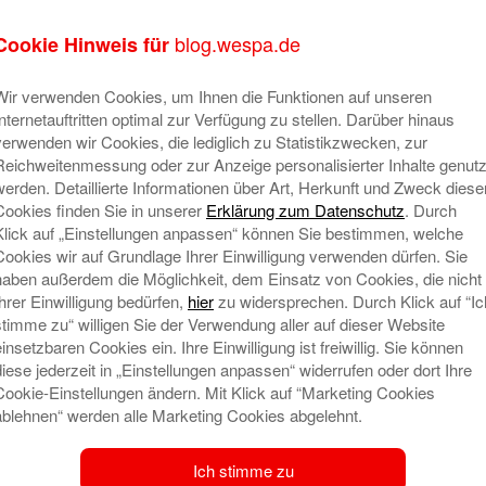
nicht krank werden.
blog.wespa.de
Cookie Hinweis für
r wieder draußen zusammen spielen, in den
gehen. Bis dahin möchten wir euch zusammen mit
Wir verwenden Cookies, um Ihnen die Funktionen auf unseren
onntagsjournal eine kleine Idee mit auf den Weg
Internetauftritten optimal zur Verfügung zu stellen. Darüber hinaus
verwenden wir Cookies, die lediglich zu Statistikzwecken, zur
hr auch zu Hause seid, und nicht mit anderen
Reichweitenmessung oder zur Anzeige personalisierter Inhalte genutz
en Regenbogen malen und an euer Fenster kleben.
werden. Detaillierte Informationen über Art, Herkunft und Zweck diese
en Eltern draußen sind, können sie deinen
Cookies finden Sie in unserer
Erklärung zum Datenschutz
. Durch
dass es dir genauso geht wie ihnen. Ein Zeichen
Klick auf „Einstellungen anpassen“ können Sie bestimmen, welche
Cookies wir auf Grundlage Ihrer Einwilligung verwenden dürfen. Sie
haben außerdem die Möglichkeit, dem Einsatz von Cookies, die nicht
dieser Seite eine
Vorlage
gebastelt, die du ganz
Ihrer Einwilligung bedürfen,
hier
zu widersprechen. Durch Klick auf “Ic
n kannst. Der Regenbogen besteht normalerweise
stimme zu“ willigen Sie der Verwendung aller auf dieser Website
n: lila, dunkelblau, hellblau, grün, gelb, orange
einsetzbaren Cookies ein. Ihre Einwilligung ist freiwillig. Sie können
d aber keine Grenzen gesetzt und du kannst ihn
diese jederzeit in „Einstellungen anpassen“ widerrufen oder dort Ihre
Cookie-Einstellungen ändern. Mit Klick auf “Marketing Cookies
ablehnen“ werden alle Marketing Cookies abgelehnt.
in Bild auch fotografieren und an uns schicken.
r Kinder und vielleicht gewinnst du sogar einen
Ich stimme zu