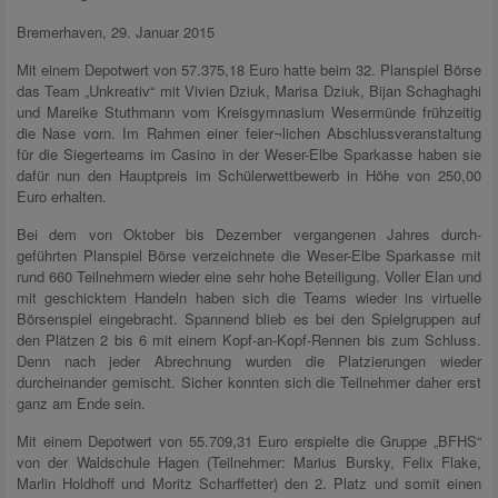
Bremerhaven, 29. Januar 2015
Mit einem Depotwert von 57.375,18 Euro hatte beim 32. Planspiel Börse
das Team „Unkreativ“ mit Vivien Dziuk, Marisa Dziuk, Bijan Schaghaghi
und Mareike Stuthmann vom Kreisgymnasium Wesermünde frühzeitig
die Nase vorn. Im Rahmen einer feier¬lichen Abschlussveranstaltung
für die Siegerteams im Casino in der Weser-Elbe Sparkasse haben sie
dafür nun den Hauptpreis im Schülerwettbewerb in Höhe von 250,00
Euro erhalten.
Bei dem von Oktober bis Dezember vergangenen Jahres durch-
geführten Planspiel Börse verzeichnete die Weser-Elbe Sparkasse mit
rund 660 Teilnehmern wieder eine sehr hohe Beteiligung. Voller Elan und
mit geschicktem Handeln haben sich die Teams wieder ins virtuelle
Börsenspiel eingebracht. Spannend blieb es bei den Spielgruppen auf
den Plätzen 2 bis 6 mit einem Kopf-an-Kopf-Rennen bis zum Schluss.
Denn nach jeder Abrechnung wurden die Platzierungen wieder
durcheinander gemischt. Sicher konnten sich die Teilnehmer daher erst
ganz am Ende sein.
Mit einem Depotwert von 55.709,31 Euro erspielte die Gruppe „BFHS“
von der Waldschule Hagen (Teilnehmer: Marius Bursky, Felix Flake,
Marlin Holdhoff und Moritz Scharffetter) den 2. Platz und somit einen