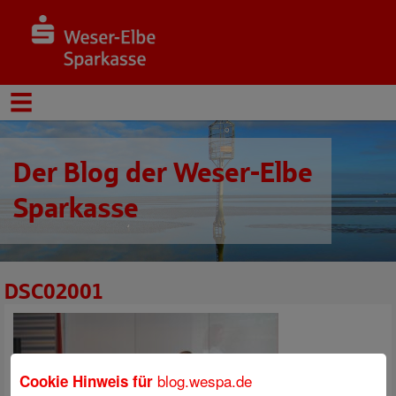
Der Blog der Weser-Elbe
Sparkasse
DSC02001
blog.wespa.de
Cookie Hinweis für