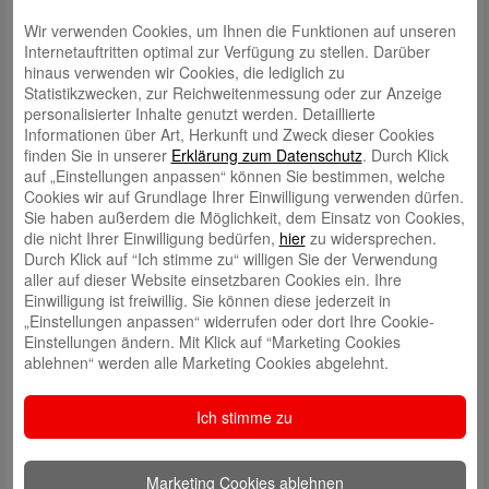
Wir verwenden Cookies, um Ihnen die Funktionen auf unseren
Internetauftritten optimal zur Verfügung zu stellen. Darüber
hinaus verwenden wir Cookies, die lediglich zu
Statistikzwecken, zur Reichweitenmessung oder zur Anzeige
personalisierter Inhalte genutzt werden. Detaillierte
Informationen über Art, Herkunft und Zweck dieser Cookies
finden Sie in unserer
Erklärung zum Datenschutz
. Durch Klick
auf „Einstellungen anpassen“ können Sie bestimmen, welche
Schreibe einen Kommentar
Cookies wir auf Grundlage Ihrer Einwilligung verwenden dürfen.
Deine E-Mail-Adresse wird nicht veröffentlicht.
Erforderliche Felder
Sie haben außerdem die Möglichkeit, dem Einsatz von Cookies,
sind mit
*
markiert
die nicht Ihrer Einwilligung bedürfen,
hier
zu widersprechen.
Durch Klick auf “Ich stimme zu“ willigen Sie der Verwendung
aller auf dieser Website einsetzbaren Cookies ein. Ihre
Einwilligung ist freiwillig. Sie können diese jederzeit in
„Einstellungen anpassen“ widerrufen oder dort Ihre Cookie-
Einstellungen ändern. Mit Klick auf “Marketing Cookies
ablehnen“ werden alle Marketing Cookies abgelehnt.
Name
*
Ich stimme zu
E-Mail
*
Marketing Cookies ablehnen
Website