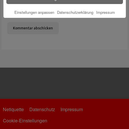
Meinen Namen, meine E-Mail-Adresse und meine Website in
Einstellungen anpassen
Datenschutzerklärung
Impressum
diesem Browser für die nächste Kommentierung speichern.
Netiquette
Datenschutz
Impressum
Cookie-Einstellungen