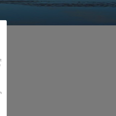
t
r
h