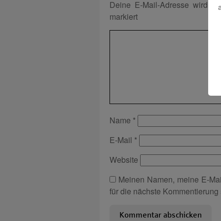
Deine E-Mail-Adresse wird nich
markiert
Name
*
E-Mail
*
Website
Meinen Namen, meine E-Mai
für die nächste Kommentierung 