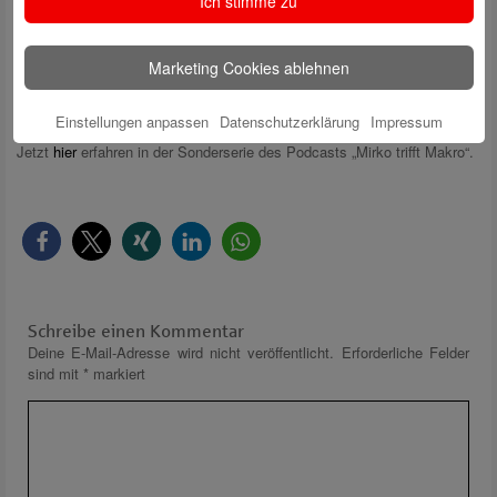
Ich stimme zu
werden.
Hier
anmelden.
Marketing Cookies ablehnen
Mikro trifft Makro – Blockchain und Krypto
Einstellungen anpassen
Datenschutzerklärung
Impressum
Welches Potenzial steckt hinter Blockchain, Kryptowährungen & Co.?
Jetzt
hier
erfahren in der Sonderserie des Podcasts „Mirko trifft Makro“.
Schreibe einen Kommentar
Deine E-Mail-Adresse wird nicht veröffentlicht.
Erforderliche Felder
sind mit
*
markiert