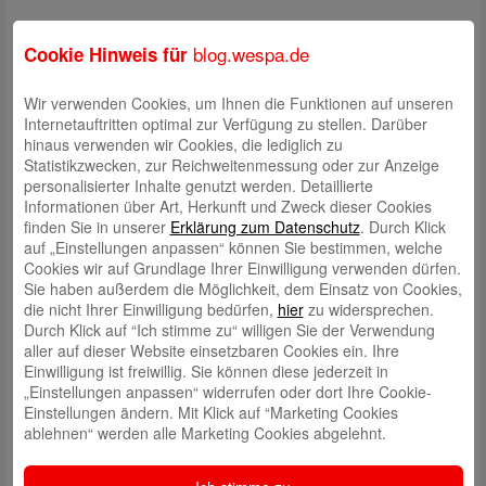
blog.wespa.de
Cookie Hinweis für
Sparkassen-App auf Ukrainisch
Кілька нагород: Додаток Шпаркассе
Wir verwenden Cookies, um Ihnen die Funktionen auf unseren
Die Sparkassen-App gibt es ab sofort auch auf Ukrainisch. Damit auch
Internetauftritten optimal zur Verfügung zu stellen. Darüber
Kriegsgeflüchtete aus der Ukraine einen modernen, schnellen und
hinaus verwenden wir Cookies, die lediglich zu
sicheren Zugang zu Finanzdienstleistungen haben. Die wichtigsten
Statistikzwecken, zur Reichweitenmessung oder zur Anzeige
Informationen dazu haben wir
hier
in ihrer Landessprache aufbereitet.
personalisierter Inhalte genutzt werden. Detaillierte
Informationen über Art, Herkunft und Zweck dieser Cookies
finden Sie in unserer
Erklärung zum Datenschutz
. Durch Klick
auf „Einstellungen anpassen“ können Sie bestimmen, welche
Zootag – Cux Art Tierpark 14.05.
Cookies wir auf Grundlage Ihrer Einwilligung verwenden dürfen.
Wir laden unsere jungen Giro X-tra Kunden am Samstag, 14. Mai, in den
Sie haben außerdem die Möglichkeit, dem Einsatz von Cookies,
Cux-Art Tierpark ein! Einfach eure Giro X-tra Karte an der Kasse
die nicht Ihrer Einwilligung bedürfen,
hier
zu widersprechen.
vorzeigen.
Durch Klick auf “Ich stimme zu“ willigen Sie der Verwendung
aller auf dieser Website einsetzbaren Cookies ein. Ihre
Einwilligung ist freiwillig. Sie können diese jederzeit in
„Einstellungen anpassen“ widerrufen oder dort Ihre Cookie-
Radeln für Hadeln
Einstellungen ändern. Mit Klick auf “Marketing Cookies
Wir unterstützen die Aktion „Radeln für Hadeln“ am 22.05. 14-18 Uhr.
ablehnen“ werden alle Marketing Cookies abgelehnt.
Mit den Spenden soll die Verkehrssicherheit in Land Hadeln gestärkt
werden und die Hilfe für Kriegsflüchtlinge aus der Ukraine unterstützt