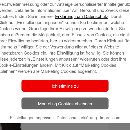
Reichweitenmessung oder zur Anzeige personalisierter Inhalte genutz
werden. Detaillierte Informationen über Art, Herkunft und Zweck diese
Cookies finden Sie in unserer
Erklärung zum Datenschutz
. Durch
Klick auf „Einstellungen anpassen“ können Sie bestimmen, welche
Cookies wir auf Grundlage Ihrer Einwilligung verwenden dürfen. Sie
haben außerdem die Möglichkeit, dem Einsatz von Cookies, die nicht
nd_Blog_1-1
Ihrer Einwilligung bedürfen,
hier
zu widersprechen. Durch Klick auf “Ic
stimme zu“ willigen Sie der Verwendung aller auf dieser Website
einsetzbaren Cookies ein. Ihre Einwilligung ist freiwillig. Sie können
diese jederzeit in „Einstellungen anpassen“ widerrufen oder dort Ihre
Cookie-Einstellungen ändern. Mit Klick auf “Marketing Cookies
ablehnen“ werden alle Marketing Cookies abgelehnt.
Ich stimme zu
Marketing Cookies ablehnen
Einstellungen anpassen
Datenschutzerklärung
Impressum