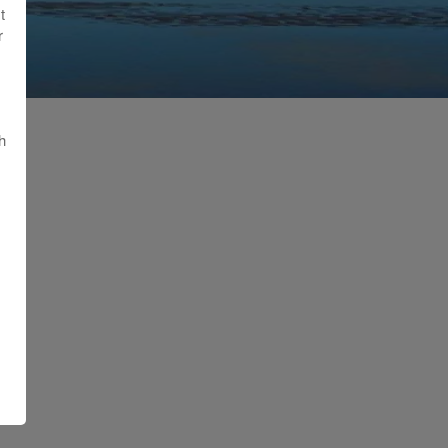
t
r
h