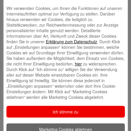
Wir verwenden Cookies, um Ihnen die Funktionen auf unseren
Internetauftritten optimal zur Verfügung zu stellen. Darüber
hinaus verwenden wir Cookies, die lediglich zu
Statistikzwecken, zur Reichweitenmessung oder zur Anzeige
personalisierter Inhalte genutzt werden. Detaillierte
Informationen über Art, Herkunft und Zweck dieser Cookies
finden Sie in unserer
Erklärung zum Datenschutz
. Durch Klick
auf „Einstellungen anpassen“ können Sie bestimmen, welche
Schreibe einen Kommentar
Cookies wir auf Grundlage Ihrer Einwilligung verwenden dürfen.
Deine E-Mail-Adresse wird nicht veröffentlicht.
Erforderliche Felder
Sie haben außerdem die Möglichkeit, dem Einsatz von Cookies,
sind mit
*
markiert
die nicht Ihrer Einwilligung bedürfen,
hier
zu widersprechen.
Durch Klick auf “Ich stimme zu“ willigen Sie der Verwendung
aller auf dieser Website einsetzbaren Cookies ein. Ihre
Einwilligung ist freiwillig. Sie können diese jederzeit in
„Einstellungen anpassen“ widerrufen oder dort Ihre Cookie-
Einstellungen ändern. Mit Klick auf “Marketing Cookies
ablehnen“ werden alle Marketing Cookies abgelehnt.
Name
*
Ich stimme zu
E-Mail
*
Marketing Cookies ablehnen
Website