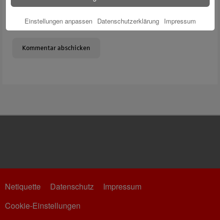
Meinen Namen, meine E-Mail-Adresse und meine Website in
Einstellungen anpassen
Datenschutzerklärung
Impressum
diesem Browser für die nächste Kommentierung speichern.
Netiquette
Datenschutz
Impressum
Cookie-Einstellungen