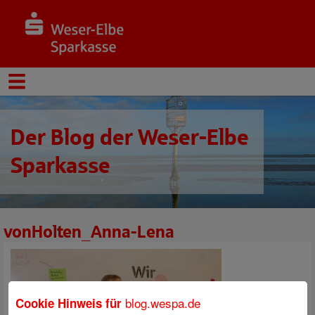
Der Blog der Weser-Elbe
Sparkasse
vonHolten_Anna-Lena
blog.wespa.de
Cookie Hinweis für