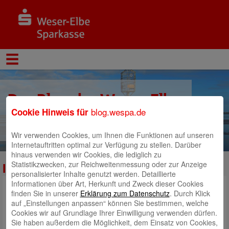
Der Blog der Weser-Elbe
blog.wespa.de
Cookie Hinweis für
Sparkasse
Wir verwenden Cookies, um Ihnen die Funktionen auf unseren
Internetauftritten optimal zur Verfügung zu stellen. Darüber
hinaus verwenden wir Cookies, die lediglich zu
Statistikzwecken, zur Reichweitenmessung oder zur Anzeige
Immobilia-Newsletter-4-Blog_16-9
personalisierter Inhalte genutzt werden. Detaillierte
Informationen über Art, Herkunft und Zweck dieser Cookies
finden Sie in unserer
Erklärung zum Datenschutz
. Durch Klick
auf „Einstellungen anpassen“ können Sie bestimmen, welche
Cookies wir auf Grundlage Ihrer Einwilligung verwenden dürfen.
Sie haben außerdem die Möglichkeit, dem Einsatz von Cookies,