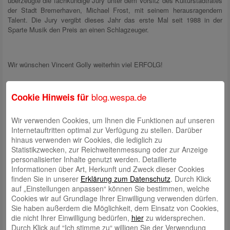
überzeugte die fachkundige Jury unter dem Vorsitz des Kulturstadtrates
der Stadt Bremerhaven, Michael Frost, mit seinem herausragendem
Talent. Die Jury vergibt dieses Jahr das erste Mal seit 1988 in der
Sparte Musik den Preis an einen Schlagzeuger.
Wir wünschen Vincent Golly weiterhin viel ERFOLG!
blog.wespa.de
Cookie Hinweis für
Wir verwenden Cookies, um Ihnen die Funktionen auf unseren
Internetauftritten optimal zur Verfügung zu stellen. Darüber
hinaus verwenden wir Cookies, die lediglich zu
Statistikzwecken, zur Reichweitenmessung oder zur Anzeige
personalisierter Inhalte genutzt werden. Detaillierte
Informationen über Art, Herkunft und Zweck dieser Cookies
finden Sie in unserer
Erklärung zum Datenschutz
. Durch Klick
auf „Einstellungen anpassen“ können Sie bestimmen, welche
Cookies wir auf Grundlage Ihrer Einwilligung verwenden dürfen.
Sie haben außerdem die Möglichkeit, dem Einsatz von Cookies,
die nicht Ihrer Einwilligung bedürfen,
hier
zu widersprechen.
Durch Klick auf “Ich stimme zu“ willigen Sie der Verwendung