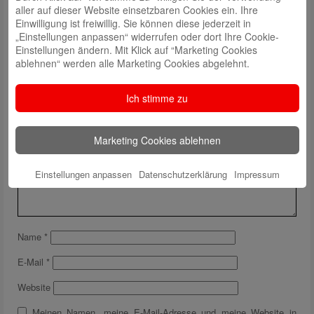
aller auf dieser Website einsetzbaren Cookies ein. Ihre
Einwilligung ist freiwillig. Sie können diese jederzeit in
„Einstellungen anpassen“ widerrufen oder dort Ihre Cookie-
Einstellungen ändern. Mit Klick auf “Marketing Cookies
ablehnen“ werden alle Marketing Cookies abgelehnt.
Schreibe einen Kommentar
Ich stimme zu
Deine E-Mail-Adresse wird nicht veröffentlicht.
Erforderliche Felder
sind mit
*
markiert
Marketing Cookies ablehnen
Einstellungen anpassen
Datenschutzerklärung
Impressum
Name
*
E-Mail
*
Website
Meinen Namen, meine E-Mail-Adresse und meine Website in