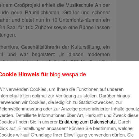
einem Großprojekt erhielt die Musikschule An der
ude neue Räumlichkeiten. Größer und schöner
her und bietet nun in 10 Unterrichts-räumen ein
 Ein Saal für 100 Zuhörer sowie eine Bühne lassen
ltungen.
emkes, Geschäftsführerin der Kulturstiftung, ein
l und war begeistert: „In diesen modernen
izieren gleich doppelt Spaß“. 800 Musikschüler
nd freut sich über jede neue Anmeldung.
blog.wespa.de
Cookie Hinweis für
jekten trägt die Kulturstiftung der Weser-Elbe
fältigkeit und Lebendigkeit in der Region bei und
Wir verwenden Cookies, um Ihnen die Funktionen auf unseren
Internetauftritten optimal zur Verfügung zu stellen. Darüber hinaus
verwenden wir Cookies, die lediglich zu Statistikzwecken, zur
 Kulturstiftung mit der Musikschulband (v. li. n.
Reichweitenmessung oder zur Anzeige personalisierter Inhalte genutz
werden. Detaillierte Informationen über Art, Herkunft und Zweck diese
drik Stoltz, Wolfgang Haack, Marco Paladino,
Cookies finden Sie in unserer
Erklärung zum Datenschutz
. Durch
Klick auf „Einstellungen anpassen“ können Sie bestimmen, welche
Cookies wir auf Grundlage Ihrer Einwilligung verwenden dürfen. Sie