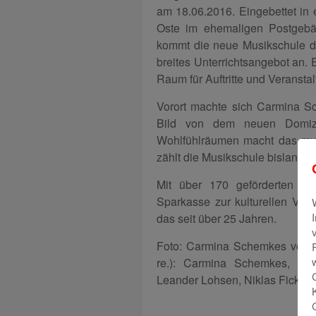
am 18.06.2016. Eingebettet in 
Oste im ehemaligen Postgebä
kommt die neue Musikschule da
breites Unterrichtsangebot an.
Raum für Auftritte und Veransta
Vorort machte sich Carmina Sch
Bild von dem neuen Domizi
Wohlfühlräumen macht das mus
zählt die Musikschule bislang u
Mit über 170 geförderten Pro
Sparkasse zur kulturellen Viel
das seit über 25 Jahren.
Foto: Carmina Schemkes von der
re.): Carmina Schemkes, Jen
Leander Lohsen, Niklas Fick