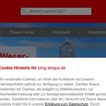
Presse-Center
Finanzwelt
Veranstal
 Weser-
se
blog.wespa.de
Cookie Hinweis für
Wir verwenden Cookies, um Ihnen die Funktionen auf unseren
Internetauftritten optimal zur Verfügung zu stellen. Darüber hinaus
verwenden wir Cookies, die lediglich zu Statistikzwecken, zur
Reichweitenmessung oder zur Anzeige personalisierter Inhalte genutz
werden. Detaillierte Informationen über Art, Herkunft und Zweck diese
Cookies finden Sie in unserer
Erklärung zum Datenschutz
. Durch