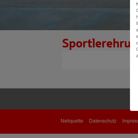
Sportlerehru
Netiquette
Datenschutz
Impre