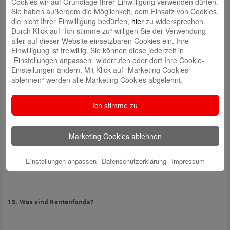
Cookies wir auf Grundlage Ihrer Einwilligung verwenden dürfen.
Sie haben außerdem die Möglichkeit, dem Einsatz von Cookies,
Ein Aktienfonds ist ein Investmentfonds, der überwiegend in Aktien
die nicht Ihrer Einwilligung bedürfen,
hier
zu widersprechen.
investiert. Eine Aktie verbrieft ein Teilhaberrecht an einer
Durch Klick auf “Ich stimme zu“ willigen Sie der Verwendung
Aktiengesellschaft. Der Fonds wird so zum Teilhaber der Unternehmen
aller auf dieser Website einsetzbaren Cookies ein. Ihre
und ist damit an deren Gewinnen und Verlusten beteiligt. Die Erträge
Einwilligung ist freiwillig. Sie können diese jederzeit in
ergeben sich aus ausgeschütteten Dividenden und Kurssteigerungen
„Einstellungen anpassen“ widerrufen oder dort Ihre Cookie-
der Aktie. Mit Aktienfonds lässt sich gezielt in Branchen
Einstellungen ändern. Mit Klick auf “Marketing Cookies
(Branchenfonds), Regionen (Länderfonds) oder auch Unternehmen
ablehnen“ werden alle Marketing Cookies abgelehnt.
unterschiedlicher Größe investieren.
Ich stimme zu
Weil Aktienfonds konjunkturell bedingten Schwankungen und
unternehmensspezifischen Risiken unterliegen, setzt diese Anlageform
Marketing Cookies ablehnen
eine gewisse Risikobereitschaft voraus. Eine lange Haltedauer sowie
eine breite Streuung der im Fonds enthaltenen Werte vermindern das
Risiko jedoch beträchtlich. Weitere Informationen zu Aktienfonds gibt es
Einstellungen anpassen
Datenschutzerklärung
Impressum
auf der
Internetseite der Deka
.
15. Was sind Rentenfonds?