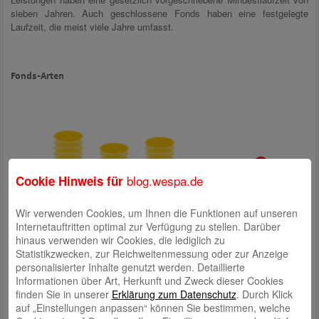
sieben Jahren. Auch geschlossene Fonds haben eine festgelegte
Laufzeit, die meist viele Jahre umfasst.
Fonds-Arten
blog.wespa.de
Cookie Hinweis für
Wir verwenden Cookies, um Ihnen die Funktionen auf unseren
Internetauftritten optimal zur Verfügung zu stellen. Darüber
hinaus verwenden wir Cookies, die lediglich zu
Statistikzwecken, zur Reichweitenmessung oder zur Anzeige
personalisierter Inhalte genutzt werden. Detaillierte
Informationen über Art, Herkunft und Zweck dieser Cookies
14. Was sind Aktienfonds?
finden Sie in unserer
Erklärung zum Datenschutz
. Durch Klick
auf „Einstellungen anpassen“ können Sie bestimmen, welche