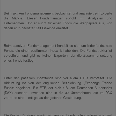
Beim aktiven Fondsmanagement beobachtet und analysiert ein Experte
die Märkte. Dieser Fondsmanager spricht mit Analysten und
Unternehmen. Und er sucht für einen Fonds die Wertpapiere aus, von
denen er in nächster Zeit Gewinne erwartet.
Beim passiven Fondsmanagement handelt es sich um Indexfonds, also
Fonds, die einen bestimmten Index 1:1 abbilden. Die Fondsstruktur ist
vordefiniert und gibt es keinen Experten, der die Zusammensetzung
eines Fonds festlegt.
Unter den passiven Indexfonds sind vor allem ETFs verbreitet. Die
Abkürzung ist von der englischen Bezeichnung „Exchange Traded
Funds“ abgeleitet. Ein ETF, der sich z.B. am Deutschen Aktienindex
(DAX) orientiert, investiert also in die 30 Unternehmen, die im DAX
vertreten sind – mit genau der gleichen Gewichtung.
Die Kosten für einen passiv gemanagten Fonds fallen geringer aus, weil