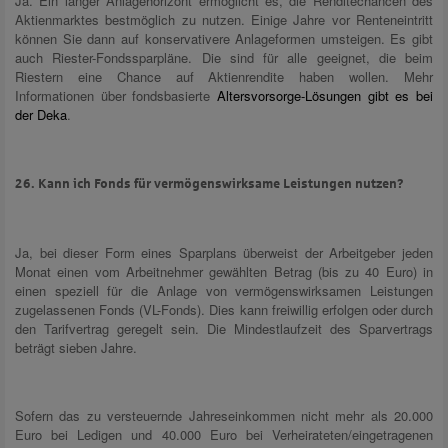
Ja. Ein langer Anlagehorizont ermöglicht es, die Renditechancen des
Aktienmarktes bestmöglich zu nutzen. Einige Jahre vor Renteneintritt
können Sie dann auf konservativere Anlageformen umsteigen. Es gibt
auch Riester-Fondssparpläne. Die sind für alle geeignet, die beim
Riestern eine Chance auf Aktienrendite haben wollen. Mehr
Informationen über fondsbasierte
Altersvorsorge-Lösungen gibt es bei
der Deka
.
26. Kann ich Fonds für vermögenswirksame Leistungen nutzen?
Ja, bei dieser Form eines Sparplans überweist der Arbeitgeber jeden
Monat einen vom Arbeitnehmer gewählten Betrag (bis zu 40 Euro) in
einen speziell für die Anlage von vermögenswirksamen Leistungen
zugelassenen Fonds (VL-Fonds). Dies kann freiwillig erfolgen oder durch
den Tarifvertrag geregelt sein. Die Mindestlaufzeit des Sparvertrags
beträgt sieben Jahre.
Sofern das zu versteuernde Jahreseinkommen nicht mehr als 20.000
Euro bei Ledigen und 40.000 Euro bei Verheirateten/eingetragenen