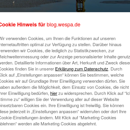
blog.wespa.de
Cookie Hinweis für
App-Praktikum
Wir verwenden Cookies, um Ihnen die Funktionen auf unseren
Internetauftritten optimal zur Verfügung zu stellen. Darüber hinaus
verwenden wir Cookies, die lediglich zu Statistikzwecken, zur
Reichweitenmessung oder zur Anzeige personalisierter Inhalte genutz
ontaktdaten, werden für das Projekt vorübergehend von uns ge
werden. Detaillierte Informationen über Art, Herkunft und Zweck diese
atsApp“ Praktikum durchführen zu können.
Cookies finden Sie in unserer
Erklärung zum Datenschutz
. Durch
Klick auf „Einstellungen anpassen“ können Sie bestimmen, welche
on Dir mitgeteilten Mobilfunknummer eine WhatsApp-Gruppe ge
Cookies wir auf Grundlage Ihrer Einwilligung verwenden dürfen. Sie
ranstaltung sichtbar wird. Die Gruppe wird zum Ende der V
haben außerdem die Möglichkeit, dem Einsatz von Cookies, die nicht
Ihrer Einwilligung bedürfen,
hier
zu widersprechen. Durch Klick auf “Ic
stimme zu“ willigen Sie der Verwendung aller auf dieser Website
ste bringt außerdem noch eine weitere, von uns nicht beeinfl
einsetzbaren Cookies ein. Ihre Einwilligung ist freiwillig. Sie können
 die Nutzungsbedingungen der Firma WhatsApp Inc. verweisen.
diese jederzeit in „Einstellungen anpassen“ widerrufen oder dort Ihre
Cookie-Einstellungen ändern. Mit Klick auf “Marketing Cookies
kasse ist der Datenschutz sehr wichtig.Lese Dir deshalb bitt
ablehnen“ werden alle Marketing Cookies abgelehnt.
heiten zu fragen.