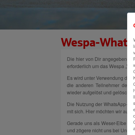
Wespa-Whats
Die hier von Dir angegebenen K
erforderlich um das Wespa „Wh
Es wird unter Verwendung der v
die anderen Teilnehmer der Ve
wieder aufgelöst und gelöscht.
Die Nutzung der WhatsApp-Dien
mit sich. Hier möchten wir auf
Gerade uns als Weser-Elbe Spar
und zögere nicht uns bei Unklar