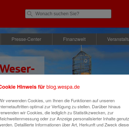
Presse-Center
Finanzwelt
Veranstal
 Weser-
se
blog.wespa.de
Cookie Hinweis für
Wir verwenden Cookies, um Ihnen die Funktionen auf unseren
Internetauftritten optimal zur Verfügung zu stellen. Darüber hinaus
verwenden wir Cookies, die lediglich zu Statistikzwecken, zur
Reichweitenmessung oder zur Anzeige personalisierter Inhalte genutz
werden. Detaillierte Informationen über Art, Herkunft und Zweck diese