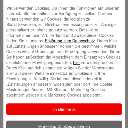
Wir verwenden Cookies, um Ihnen die Funktionen auf unseren
Internetauftritten optimal zur Verfügung zu stellen. Darüber
hinaus verwenden wir Cookies, die lediglich zu
Statistikzwecken, zur Reichweitenmessung oder zur Anzeige
personalisierter Inhalte genutzt werden. Detaillierte
Informationen über Art, Herkunft und Zweck dieser Cookies
finden Sie in unserer
Erklärung zum Datenschutz
. Durch Klick
auf „Einstellungen anpassen“ können Sie bestimmen, welche
Schreibe einen Kommentar
Cookies wir auf Grundlage Ihrer Einwilligung verwenden dürfen.
Deine E-Mail-Adresse wird nicht veröffentlicht.
Erforderliche Felder
Sie haben außerdem die Möglichkeit, dem Einsatz von Cookies,
sind mit
*
markiert
die nicht Ihrer Einwilligung bedürfen,
hier
zu widersprechen.
Durch Klick auf “Ich stimme zu“ willigen Sie der Verwendung
aller auf dieser Website einsetzbaren Cookies ein. Ihre
Einwilligung ist freiwillig. Sie können diese jederzeit in
„Einstellungen anpassen“ widerrufen oder dort Ihre Cookie-
Einstellungen ändern. Mit Klick auf “Marketing Cookies
ablehnen“ werden alle Marketing Cookies abgelehnt.
Name
*
Ich stimme zu
E-Mail
*
Marketing Cookies ablehnen
Website