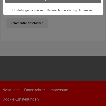
Meinen Namen, meine E-Mail-Adresse und meine Website in
Einstellungen anpassen
Datenschutzerklärung
Impressum
diesem Browser für die nächste Kommentierung speichern.
Netiquette
Datenschutz
Impressum
Cookie-Einstellungen