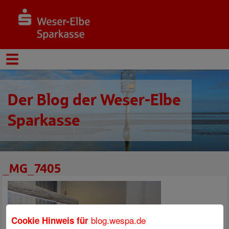
Der Blog der Weser-Elbe
Sparkasse
_MG_7405
blog.wespa.de
Cookie Hinweis für