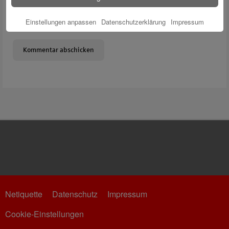
Meinen Namen, meine E-Mail-Adresse und meine Website in
Einstellungen anpassen
Datenschutzerklärung
Impressum
diesem Browser für die nächste Kommentierung speichern.
Netiquette
Datenschutz
Impressum
Cookie-Einstellungen