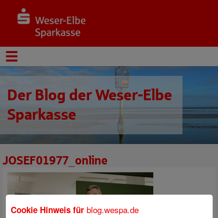
Der Blog der Weser-Elbe
Sparkasse
JOSEF01977_online
blog.wespa.de
Cookie Hinweis für