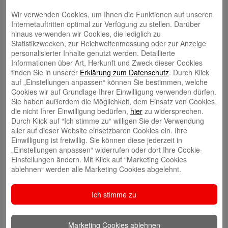
Wir verwenden Cookies, um Ihnen die Funktionen auf unseren
Internetauftritten optimal zur Verfügung zu stellen. Darüber
hinaus verwenden wir Cookies, die lediglich zu
Statistikzwecken, zur Reichweitenmessung oder zur Anzeige
personalisierter Inhalte genutzt werden. Detaillierte
Informationen über Art, Herkunft und Zweck dieser Cookies
finden Sie in unserer
Erklärung zum Datenschutz
. Durch Klick
auf „Einstellungen anpassen“ können Sie bestimmen, welche
Schreibe einen Kommentar
Cookies wir auf Grundlage Ihrer Einwilligung verwenden dürfen.
Deine E-Mail-Adresse wird nicht veröffentlicht.
Erforderliche Felder
Sie haben außerdem die Möglichkeit, dem Einsatz von Cookies,
sind mit
*
markiert
die nicht Ihrer Einwilligung bedürfen,
hier
zu widersprechen.
Durch Klick auf “Ich stimme zu“ willigen Sie der Verwendung
aller auf dieser Website einsetzbaren Cookies ein. Ihre
Einwilligung ist freiwillig. Sie können diese jederzeit in
„Einstellungen anpassen“ widerrufen oder dort Ihre Cookie-
Einstellungen ändern. Mit Klick auf “Marketing Cookies
ablehnen“ werden alle Marketing Cookies abgelehnt.
Name
*
Ich stimme zu
E-Mail
*
Marketing Cookies ablehnen
Website