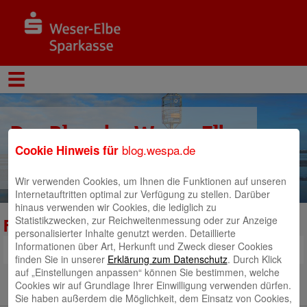
Der Blog der Weser-Elbe
blog.wespa.de
Cookie Hinweis für
Sparkasse
Wir verwenden Cookies, um Ihnen die Funktionen auf unseren
Internetauftritten optimal zur Verfügung zu stellen. Darüber
hinaus verwenden wir Cookies, die lediglich zu
Statistikzwecken, zur Reichweitenmessung oder zur Anzeige
Foto_Pressetermin_2025_04_02
personalisierter Inhalte genutzt werden. Detaillierte
Informationen über Art, Herkunft und Zweck dieser Cookies
finden Sie in unserer
Erklärung zum Datenschutz
. Durch Klick
auf „Einstellungen anpassen“ können Sie bestimmen, welche
Cookies wir auf Grundlage Ihrer Einwilligung verwenden dürfen.
Sie haben außerdem die Möglichkeit, dem Einsatz von Cookies,