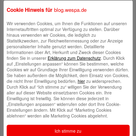
blog.wespa.de
Cookie Hinweis für
Wir verwenden Cookies, um Ihnen die Funktionen auf unseren
Internetauftritten optimal zur Verfügung zu stellen. Darüber
hinaus verwenden wir Cookies, die lediglich zu
Statistikzwecken, zur Reichweitenmessung oder zur Anzeige
personalisierter Inhalte genutzt werden. Detaillierte
Informationen über Art, Herkunft und Zweck dieser Cookies
finden Sie in unserer
Erklärung zum Datenschutz
. Durch Klick
auf „Einstellungen anpassen“ können Sie bestimmen, welche
Cookies wir auf Grundlage Ihrer Einwilligung verwenden dürfen.
Eine aufregende Karriere im Luxus-Hotel – das ist der langgehegte
Sie haben außerdem die Möglichkeit, dem Einsatz von Cookies,
Traum von Saliya (Kostja Ullmann)! Doch für jemanden, der fast blind
die nicht Ihrer Einwilligung bedürfen,
hier
zu widersprechen.
ist, könnte nichts unwahrscheinlicher sein: Aber seinen Traum
Durch Klick auf “Ich stimme zu“ willigen Sie der Verwendung
aufzugeben, kommt nicht in Frage, und so schickt Saliya eine
aller auf dieser Website einsetzbaren Cookies ein. Ihre
Bewerbung an ein 5-Sterne-Hotel – ohne sein Handicap zu erwähnen.
Einwilligung ist freiwillig. Sie können diese jederzeit in
Überraschenderweise funktioniert der Bluff aber tatsächlich und er
„Einstellungen anpassen“ widerrufen oder dort Ihre Cookie-
bekommt eine Stelle in einem Luxus-Hotel in München. Niemand ahnt
Einstellungen ändern. Mit Klick auf “Marketing Cookies
etwas von seinem Geheimnis, nur sein Freund Max (Jacob Matschenz)
ablehnen“ werden alle Marketing Cookies abgelehnt.
erkennt bald, was es mit Saliya auf sich hat und hilft ihm, jede noch so
schwierige Lage zu bewältigen. Wenn alle anderen Feierabend machen,
Ich stimme zu
übt Saliya bis in die Nacht die für seine Kollegen einfachsten Handgriffe,