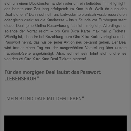
sich um einen Blockbuster handeln oder um ein beliebtes Film-Highlight,
das bereits eine Zeit lang erfolgreich im Kino läuft. Wollt ihr euch den
Deal sichern? Dann schnell ran. Entweder telefonisch vorab reservieren
oder gleich direkt an die Kinokasse – bis 1 Stunde vor Filmbeginn steht
dieser Deal (eine Online-Reservierung ist nicht möglich). Allerdings nur
solange der Vorrat reicht – pro Giro X-tra Karte maximal 2 Tickets.
Wichtig ist, dass ihr bei Bezahlung eure Giro X-tra Karte vorlegt und das
Passwort nennt, das wir bei jeder Aktion neu bekannt geben. Der Deal
wird immer einen Tag vor der ausgewählten Vorstellung über unsere
Facebook-Seite angekündigt. Also, schnell sein lohnt sich und eines
von den 25 Giro X-tra Kino-Deal Tickets sichern!
Für den morgigen Deal lautet das Passwort:
„LEBENSFROH“
„MEIN BLIND DATE MIT DEM LEBEN“