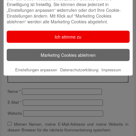
Einwilligung ist freiwillig. Sie können diese jederzeit in
„Einstellungen anpassen“ widerrufen oder dort Ihre Cookie-
Einstellungen ändern. Mit Klick auf “Marketing Cookies
ablehnen“ werden alle Marketing Cookies abgelehnt.
Schreibe einen Kommentar
Deine E-Mail-Adresse wird nicht veröffentlicht.
Erforderliche Felder
Ich stimme zu
sind mit
*
markiert
Marketing Cookies ablehnen
Einstellungen anpassen
Datenschutzerklärung
Impressum
Name
*
E-Mail
*
Website
Meinen Namen, meine E-Mail-Adresse und meine Website in
diesem Browser für die nächste Kommentierung speichern.