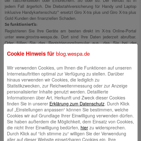
bei Taschendieben oder Einbrechern. So oder so: Der Verlust ist in
jedem Fall ärgerlich. Die Diebstahlversicherung für Handy und Laptop
inklusive Handykartenschutz* ersetzt Giro X-tra plus und Giro X-tra plus
Gold Kunden den finanziellen Schaden.
So funktioniert’s:
Registrieren Sie Ihre Geräte am besten direkt im X-tra Online-Portal
unter www.giroxtra-wespa.de. Dort sind Ihre Daten jederzeit abrufbar.
Oder füllen Sie das Registrierungsformular aus, das Sie bei der
Kontoeröffnung erhalten haben, und schicken Sie es an Ihr X-tra
blog.wespa.de
Cookie Hinweis für
Service-Center zurück. Sie können die Unterlagen natürlich auch in Ihrer
Geschäftsstelle abgeben. Anschließend erhalten Sie ein
Bestätigungsschreiben mit einer Liste aller registrierten Geräte. Bei der
Wir verwenden Cookies, um Ihnen die Funktionen auf unseren
Online-Registrierung erhalten Sie kein Bestätigungsschreiben per Post,
Internetauftritten optimal zur Verfügung zu stellen. Darüber
da die erfolgreiche Registrierung sofort im Portal angezeigt wird.
hinaus verwenden wir Cookies, die lediglich zu
Im Fall der Fälle genügt ein Anruf bei der X-tra Hotline und schon
Statistikzwecken, zur Reichweitenmessung oder zur Anzeige
werden alle weiteren Schritte wie Kartensperrung und Schadensmeldung
personalisierter Inhalte genutzt werden. Detaillierte
geregelt.
Zum X-tra Online-Portal.
Informationen über Art, Herkunft und Zweck dieser Cookies
finden Sie in unserer
Erklärung zum Datenschutz
. Durch Klick
* Den vollständigen Leistungsumfang entnehmen Sie bitte den Allgemeinen Bedingungen
auf „Einstellungen anpassen“ können Sie bestimmen, welche
für die Handy- und Laptop-Versicherung der Deutschen Assistance Versicherung AG
Cookies wir auf Grundlage Ihrer Einwilligung verwenden dürfen.
Sie haben außerdem die Möglichkeit, dem Einsatz von Cookies,
Düsseldorf, HRB 64583 bzw. den Allgemeinen Geschäftsbedingungen der MehrWert
die nicht Ihrer Einwilligung bedürfen,
hier
zu widersprechen.
Servicegesellschaft mbH für die Leistungen Schutz für alle Zahlungskarten,
Durch Klick auf “Ich stimme zu“ willigen Sie der Verwendung
Dokumentenschutz und Handykartenschutz.
aller auf dieser Website einsetzbaren Cookies ein. Ihre