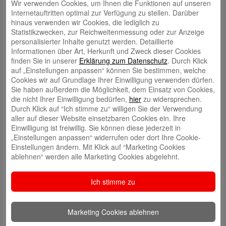
Wir verwenden Cookies, um Ihnen die Funktionen auf unseren
Internetauftritten optimal zur Verfügung zu stellen. Darüber
hinaus verwenden wir Cookies, die lediglich zu
Statistikzwecken, zur Reichweitenmessung oder zur Anzeige
personalisierter Inhalte genutzt werden. Detaillierte
Informationen über Art, Herkunft und Zweck dieser Cookies
finden Sie in unserer
Erklärung zum Datenschutz
. Durch Klick
Schreibe einen Kommentar
auf „Einstellungen anpassen“ können Sie bestimmen, welche
Deine E-Mail-Adresse wird nicht veröffentlicht.
Erforderliche Felder
Cookies wir auf Grundlage Ihrer Einwilligung verwenden dürfen.
sind mit
*
markiert
Sie haben außerdem die Möglichkeit, dem Einsatz von Cookies,
die nicht Ihrer Einwilligung bedürfen,
hier
zu widersprechen.
Durch Klick auf “Ich stimme zu“ willigen Sie der Verwendung
aller auf dieser Website einsetzbaren Cookies ein. Ihre
Einwilligung ist freiwillig. Sie können diese jederzeit in
„Einstellungen anpassen“ widerrufen oder dort Ihre Cookie-
Einstellungen ändern. Mit Klick auf “Marketing Cookies
ablehnen“ werden alle Marketing Cookies abgelehnt.
Name
*
Ich stimme zu
E-Mail
*
Website
Marketing Cookies ablehnen
Meinen Namen, meine E-Mail-Adresse und meine Website in