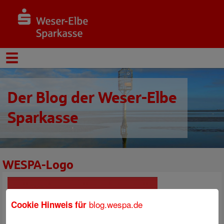
Der Blog der Weser-Elbe
Sparkasse
WESPA-Logo
blog.wespa.de
Cookie Hinweis für