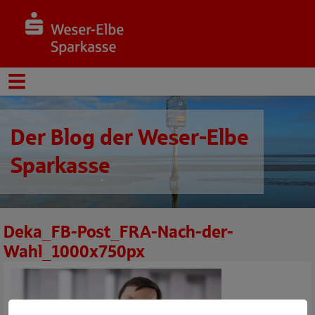
Der Blog der Weser-Elbe
Sparkasse
Deka_FB-Post_FRA-Nach-der-
Wahl_1000x750px