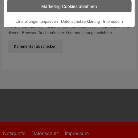
E-Mail
*
Marketing Cookies ablehnen
Website
Einstellungen anpassen
Datenschutzerklärung
Impressum
Meinen Namen, meine E-Mail-Adresse und meine Website in
diesem Browser für die nächste Kommentierung speichern.
Netiquette
Datenschutz
Impressum