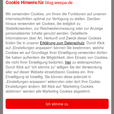
blog.wespa.de
Cookie Hinweis für
Wir verwenden Cookies, um Ihnen die Funktionen auf unseren
Internetauftritten optimal zur Verfügung zu stellen. Darüber
hinaus verwenden wir Cookies, die lediglich zu
Statistikzwecken, zur Reichweitenmessung oder zur Anzeige
personalisierter Inhalte genutzt werden. Detaillierte
Informationen über Art, Herkunft und Zweck dieser Cookies
finden Sie in unserer
Erklärung zum Datenschutz
. Durch Klick
auf „Einstellungen anpassen“ können Sie bestimmen, welche
Cookies wir auf Grundlage Ihrer Einwilligung verwenden dürfen.
Schreibe einen Kommentar
Sie haben außerdem die Möglichkeit, dem Einsatz von Cookies,
Deine E-Mail-Adresse wird nicht veröffentlicht.
Erforderliche Felder
die nicht Ihrer Einwilligung bedürfen,
hier
zu widersprechen.
sind mit
*
markiert
Durch Klick auf “Ich stimme zu“ willigen Sie der Verwendung
aller auf dieser Website einsetzbaren Cookies ein. Ihre
Einwilligung ist freiwillig. Sie können diese jederzeit in
„Einstellungen anpassen“ widerrufen oder dort Ihre Cookie-
Einstellungen ändern. Mit Klick auf “Marketing Cookies
ablehnen“ werden alle Marketing Cookies abgelehnt.
Ich stimme zu
Name
*