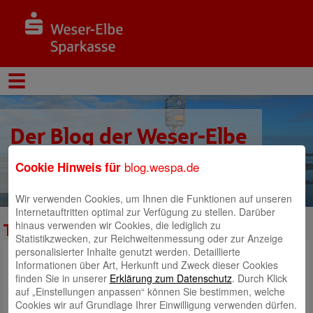
Der Blog der Weser-Elbe
Sparkasse
blog.wespa.de
Cookie Hinweis für
Wir verwenden Cookies, um Ihnen die Funktionen auf unseren
Internetauftritten optimal zur Verfügung zu stellen. Darüber
hinaus verwenden wir Cookies, die lediglich zu
Tabelle_Fördertankstelle
Statistikzwecken, zur Reichweitenmessung oder zur Anzeige
personalisierter Inhalte genutzt werden. Detaillierte
Informationen über Art, Herkunft und Zweck dieser Cookies
finden Sie in unserer
Erklärung zum Datenschutz
. Durch Klick
auf „Einstellungen anpassen“ können Sie bestimmen, welche
Cookies wir auf Grundlage Ihrer Einwilligung verwenden dürfen.