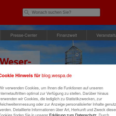
Presse-Center
Finanzwelt
Veranstal
 Weser-
se
blog.wespa.de
Cookie Hinweis für
Wir verwenden Cookies, um Ihnen die Funktionen auf unseren
Internetauftritten optimal zur Verfügung zu stellen. Darüber hinaus
verwenden wir Cookies, die lediglich zu Statistikzwecken, zur
Reichweitenmessung oder zur Anzeige personalisierter Inhalte genutz
werden. Detaillierte Informationen über Art, Herkunft und Zweck diese
Cookies finden Sie in unserer
Erklärung zum Datenschutz
. Durch