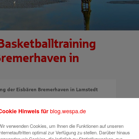
Basketballtraining
Bremerhaven in
ning der Eisbären Bremerhaven in Lamstedt
blog.wespa.de
Cookie Hinweis für
Weser-Elbe Sparkasse zum Basketballtraining mit
merhaven in die Kreissporthalle in Lamstedt
Wir verwenden Cookies, um Ihnen die Funktionen auf unseren
Internetauftritten optimal zur Verfügung zu stellen. Darüber hinaus
verwenden wir Cookies, die lediglich zu Statistikzwecken, zur