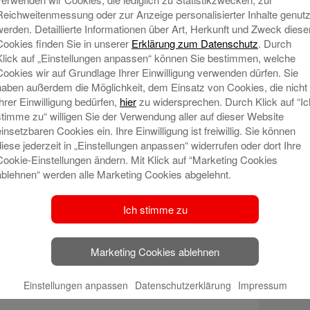
chburg ist, ist schon lange bekannt. Jetzt durften
Reichweitenmessung oder zur Anzeige personalisierter Inhalte genutz
hen aus dem Ort und der Umgebung mit dem
werden. Detaillierte Informationen über Art, Herkunft und Zweck diese
men trainieren.Der Jugendtrainer der Eisbären,
Cookies finden Sie in unserer
Erklärung zum Datenschutz
. Durch
t über 20 begeisterten Mädchen und Jungen Pässe
Klick auf „Einstellungen anpassen“ können Sie bestimmen, welche
örbe werfen. Unterstützt wurde er dabei von den
Cookies wir auf Grundlage Ihrer Einwilligung verwenden dürfen. Sie
Helge Baues. Auch das Maskottchen der Eisbären
haben außerdem die Möglichkeit, dem Einsatz von Cookies, die nicht
Ihrer Einwilligung bedürfen,
hier
zu widersprechen. Durch Klick auf “Ic
Freude aller Kinder mit dabei. Nach 90 Minuten
stimme zu“ willigen Sie der Verwendung aller auf dieser Website
lle ziemlich k.o., aber es war für die jungen
einsetzbaren Cookies ein. Ihre Einwilligung ist freiwillig. Sie können
ttag.
diese jederzeit in „Einstellungen anpassen“ widerrufen oder dort Ihre
Cookie-Einstellungen ändern. Mit Klick auf “Marketing Cookies
ablehnen“ werden alle Marketing Cookies abgelehnt.
0,
Ich stimme zu
Marketing Cookies ablehnen
Einstellungen anpassen
Datenschutzerklärung
Impressum