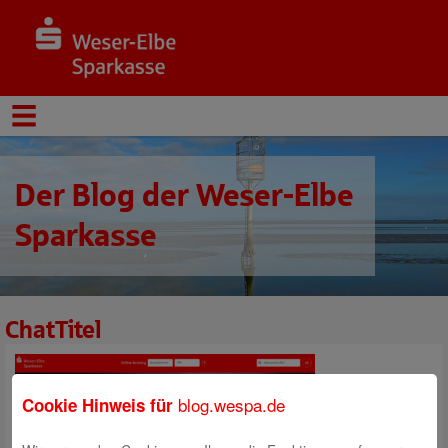
Der Blog der Weser-Elbe
Sparkasse
ChatTitel
blog.wespa.de
Cookie Hinweis für