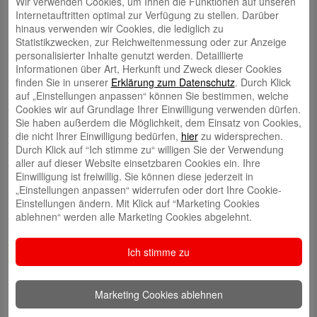
Wir verwenden Cookies, um Ihnen die Funktionen auf unseren
Internetauftritten optimal zur Verfügung zu stellen. Darüber
hinaus verwenden wir Cookies, die lediglich zu
Statistikzwecken, zur Reichweitenmessung oder zur Anzeige
personalisierter Inhalte genutzt werden. Detaillierte
Informationen über Art, Herkunft und Zweck dieser Cookies
Schreibe einen Kommentar
finden Sie in unserer
Erklärung zum Datenschutz
. Durch Klick
Deine E-Mail-Adresse wird nicht veröffentlicht.
Erforderliche Felder
auf „Einstellungen anpassen“ können Sie bestimmen, welche
sind mit
*
markiert
Cookies wir auf Grundlage Ihrer Einwilligung verwenden dürfen.
Sie haben außerdem die Möglichkeit, dem Einsatz von Cookies,
die nicht Ihrer Einwilligung bedürfen,
hier
zu widersprechen.
Durch Klick auf “Ich stimme zu“ willigen Sie der Verwendung
aller auf dieser Website einsetzbaren Cookies ein. Ihre
Einwilligung ist freiwillig. Sie können diese jederzeit in
„Einstellungen anpassen“ widerrufen oder dort Ihre Cookie-
Einstellungen ändern. Mit Klick auf “Marketing Cookies
ablehnen“ werden alle Marketing Cookies abgelehnt.
Name
*
Ich stimme zu
E-Mail
*
Website
Marketing Cookies ablehnen
Meinen Namen, meine E-Mail-Adresse und meine Website in