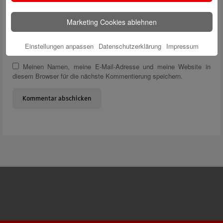
Name
*
Marketing Cookies ablehnen
E-Mail
*
Einstellungen anpassen
Datenschutzerklärung
Impressum
Website
Meinen Namen, meine E-Mail-Adresse und meine Website in
diesem Browser für die nächste Kommentierung speichern.