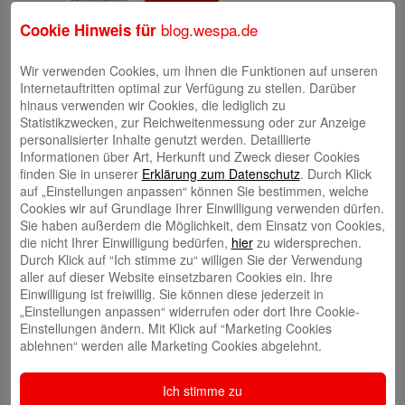
blog.wespa.de
Cookie Hinweis für
Wir verwenden Cookies, um Ihnen die Funktionen auf unseren
Internetauftritten optimal zur Verfügung zu stellen. Darüber
hinaus verwenden wir Cookies, die lediglich zu
Statistikzwecken, zur Reichweitenmessung oder zur Anzeige
personalisierter Inhalte genutzt werden. Detaillierte
Informationen über Art, Herkunft und Zweck dieser Cookies
finden Sie in unserer
Erklärung zum Datenschutz
. Durch Klick
auf „Einstellungen anpassen“ können Sie bestimmen, welche
Cookies wir auf Grundlage Ihrer Einwilligung verwenden dürfen.
Sie haben außerdem die Möglichkeit, dem Einsatz von Cookies,
Schreibe einen Kommentar
die nicht Ihrer Einwilligung bedürfen,
hier
zu widersprechen.
Deine E-Mail-Adresse wird nicht veröffentlicht.
Erforderliche Felder
Durch Klick auf “Ich stimme zu“ willigen Sie der Verwendung
sind mit
*
markiert
aller auf dieser Website einsetzbaren Cookies ein. Ihre
Einwilligung ist freiwillig. Sie können diese jederzeit in
„Einstellungen anpassen“ widerrufen oder dort Ihre Cookie-
Einstellungen ändern. Mit Klick auf “Marketing Cookies
ablehnen“ werden alle Marketing Cookies abgelehnt.
Ich stimme zu