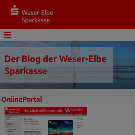
Der Blog der Weser-Elbe
Sparkasse
OnlinePortal