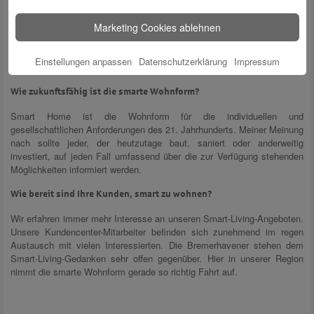
Bei uns zum Beispiel werden die verschlüsselten Daten unserer Kunden
in einem Oldenburger Rechenzentrum gesammelt. Sie bleiben also im
Marketing Cookies ablehnen
regionalen Umfeld sicher verwahrt. Hier hat selbstverständlich niemand
Externes Zugriff. Da können sich unsere Kunden drauf verlassen.
Einstellungen anpassen
Datenschutzerklärung
Impressum
Wie zukunftsfähig ist die smarte Wohnform?
Smart Home ist die Wohnform für die individuellen und
gesellschaftlichen Anforderungen des 21. Jahrhunderts. Meiner Meinung
nach sollte jeder, der heutzutage baut, saniert oder anderweitig
investiert, auf jeden Fall umfassend über die zur Verfügung stehenden
Möglichkeiten informiert werden.
Wie bereit sind Ihre Kunden, smart zu wohnen?
Wir erfahren immer mehr Interesse an unseren Smart-Living-Angeboten.
Unsere Kundencenter-Mitarbeiter befinden sich zunehmend im regen
Austausch mit vielen Interessierten. Die Bremerhavener stehen dem
Smart-Living-Gedanken sehr offen gegenüber. Hier in unserer Region
nimmt die smarte Wohnform gerade so richtig Fahrt auf.