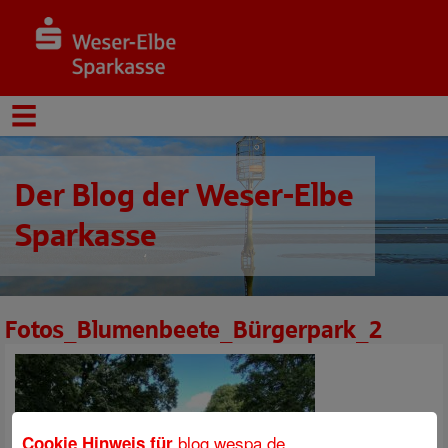
Der Blog der Weser-Elbe
Sparkasse
Fotos_Blumenbeete_Bürgerpark_2
blog.wespa.de
Cookie Hinweis für