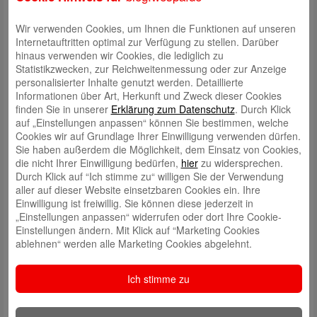
Wir verwenden Cookies, um Ihnen die Funktionen auf unseren
Internetauftritten optimal zur Verfügung zu stellen. Darüber
hinaus verwenden wir Cookies, die lediglich zu
Statistikzwecken, zur Reichweitenmessung oder zur Anzeige
personalisierter Inhalte genutzt werden. Detaillierte
Informationen über Art, Herkunft und Zweck dieser Cookies
finden Sie in unserer
Erklärung zum Datenschutz
. Durch Klick
auf „Einstellungen anpassen“ können Sie bestimmen, welche
Schreibe einen Kommentar
Cookies wir auf Grundlage Ihrer Einwilligung verwenden dürfen.
Deine E-Mail-Adresse wird nicht veröffentlicht.
Erforderliche Felder
Sie haben außerdem die Möglichkeit, dem Einsatz von Cookies,
sind mit
*
markiert
die nicht Ihrer Einwilligung bedürfen,
hier
zu widersprechen.
Durch Klick auf “Ich stimme zu“ willigen Sie der Verwendung
aller auf dieser Website einsetzbaren Cookies ein. Ihre
Einwilligung ist freiwillig. Sie können diese jederzeit in
„Einstellungen anpassen“ widerrufen oder dort Ihre Cookie-
Einstellungen ändern. Mit Klick auf “Marketing Cookies
ablehnen“ werden alle Marketing Cookies abgelehnt.
Ich stimme zu
Name
*
E-Mail
*