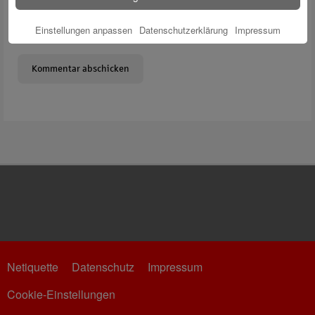
Name, E-Mail-Adresse und Website in diesem Browser für
Einstellungen anpassen
Datenschutzerklärung
Impressum
meinen nächsten Kommentar speichern.
Netiquette
Datenschutz
Impressum
Cookie-Einstellungen