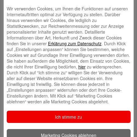
Wir verwenden Cookies, um Ihnen die Funktionen auf unseren
Internetauftritten optimal zur Verfügung zu stellen. Darüber
hinaus verwenden wir Cookies, die lediglich zu
Statistikzwecken, zur Reichweitenmessung oder zur Anzeige
personalisierter Inhalte genutzt werden. Detaillierte
Informationen über Art, Herkunft und Zweck dieser Cookies
finden Sie in unserer
Erklärung zum Datenschutz
. Durch Klick
auf „Einstellungen anpassen“ können Sie bestimmen, welche
Schreibe einen Kommentar
Cookies wir auf Grundlage Ihrer Einwilligung verwenden dürfen.
Deine E-Mail-Adresse wird nicht veröffentlicht.
Erforderliche Felder
Sie haben außerdem die Möglichkeit, dem Einsatz von Cookies,
sind mit
*
markiert
die nicht Ihrer Einwilligung bedürfen,
hier
zu widersprechen.
Durch Klick auf “Ich stimme zu“ willigen Sie der Verwendung
aller auf dieser Website einsetzbaren Cookies ein. Ihre
Einwilligung ist freiwillig. Sie können diese jederzeit in
„Einstellungen anpassen“ widerrufen oder dort Ihre Cookie-
Einstellungen ändern. Mit Klick auf “Marketing Cookies
ablehnen“ werden alle Marketing Cookies abgelehnt.
Name
*
Ich stimme zu
E-Mail-Adresse
*
Marketing Cookies ablehnen
Website