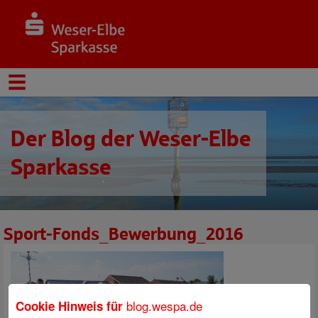
Der Blog der Weser-Elbe
Sparkasse
Sport-Fonds_Bewerbung_2016
blog.wespa.de
Cookie Hinweis für