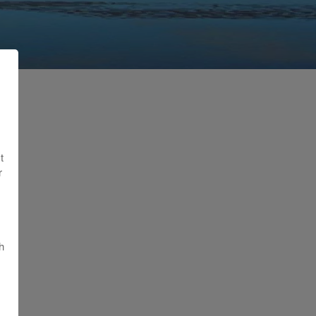
t
r
h