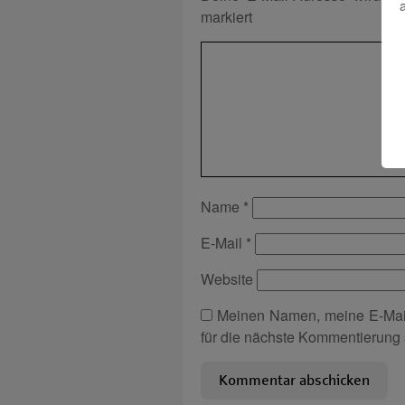
markiert
Name
*
E-Mail
*
Website
Meinen Namen, meine E-Mai
für die nächste Kommentierung 