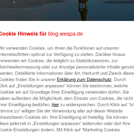
blog.wespa.de
Cookie Hinweis für
geld
Wir verwenden Cookies, um Ihnen die Funktionen auf unseren
Internetauftritten optimal zur Verfügung zu stellen. Darüber hinaus
verwenden wir Cookies, die lediglich zu Statistikzwecken, zur
Reichweitenmessung oder zur Anzeige personalisierter Inhalte genutz
werden. Detaillierte Informationen über Art, Herkunft und Zweck diese
Cookies finden Sie in unserer
Erklärung zum Datenschutz
. Durch
Klick auf „Einstellungen anpassen“ können Sie bestimmen, welche
Cookies wir auf Grundlage Ihrer Einwilligung verwenden dürfen. Sie
haben außerdem die Möglichkeit, dem Einsatz von Cookies, die nicht
Ihrer Einwilligung bedürfen,
hier
zu widersprechen. Durch Klick auf “Ic
stimme zu“ willigen Sie der Verwendung aller auf dieser Website
einsetzbaren Cookies ein. Ihre Einwilligung ist freiwillig. Sie können
diese jederzeit in „Einstellungen anpassen“ widerrufen oder dort Ihre
Cookie-Einstellungen ändern. Mit Klick auf “Marketing Cookies
t veröffentlicht.
Erforderliche Felder sind mit
*