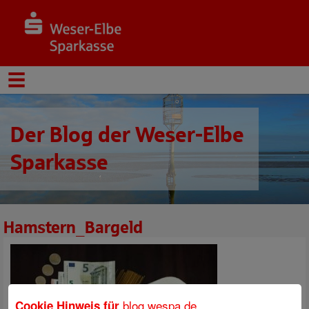
Der Blog der Weser-Elbe
Sparkasse
Hamstern_Bargeld
blog.wespa.de
Cookie Hinweis für