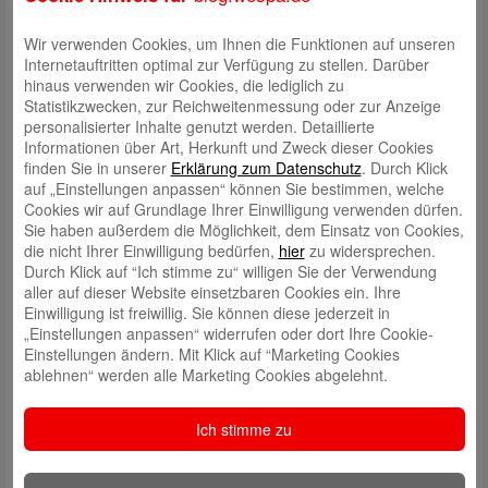
Wir verwenden Cookies, um Ihnen die Funktionen auf unseren
Internetauftritten optimal zur Verfügung zu stellen. Darüber
hinaus verwenden wir Cookies, die lediglich zu
Statistikzwecken, zur Reichweitenmessung oder zur Anzeige
personalisierter Inhalte genutzt werden. Detaillierte
Informationen über Art, Herkunft und Zweck dieser Cookies
finden Sie in unserer
Erklärung zum Datenschutz
. Durch Klick
auf „Einstellungen anpassen“ können Sie bestimmen, welche
Schreibe einen Kommentar
Cookies wir auf Grundlage Ihrer Einwilligung verwenden dürfen.
Deine E-Mail-Adresse wird nicht veröffentlicht.
Erforderliche Felder
Sie haben außerdem die Möglichkeit, dem Einsatz von Cookies,
sind mit
*
markiert
die nicht Ihrer Einwilligung bedürfen,
hier
zu widersprechen.
Durch Klick auf “Ich stimme zu“ willigen Sie der Verwendung
aller auf dieser Website einsetzbaren Cookies ein. Ihre
Einwilligung ist freiwillig. Sie können diese jederzeit in
„Einstellungen anpassen“ widerrufen oder dort Ihre Cookie-
Einstellungen ändern. Mit Klick auf “Marketing Cookies
ablehnen“ werden alle Marketing Cookies abgelehnt.
Ich stimme zu
Name
*
E-Mail
*