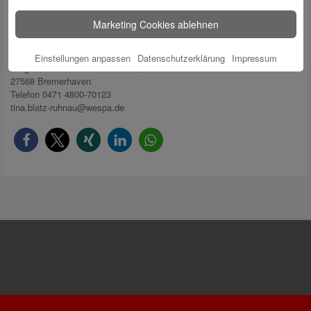
Für weitere Informationen und Fragen:
Marketing Cookies ablehnen
Tina Blatz-Ruhnau
Weser-Elbe Sparkasse
Einstellungen anpassen
Datenschutzerklärung
Impressum
Bürgermeister-Smidt-Str. 24 – 30,
27568 Bremerhaven
Telefon 0471 4800-70123
tina.blatz-ruhnau@wespa.de