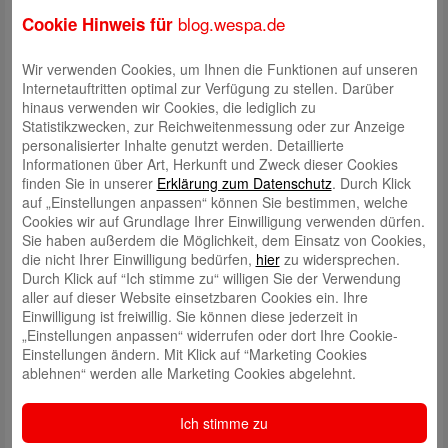
blog.wespa.de
Cookie Hinweis für
Wir verwenden Cookies, um Ihnen die Funktionen auf unseren
Internetauftritten optimal zur Verfügung zu stellen. Darüber
hinaus verwenden wir Cookies, die lediglich zu
Statistikzwecken, zur Reichweitenmessung oder zur Anzeige
personalisierter Inhalte genutzt werden. Detaillierte
Informationen über Art, Herkunft und Zweck dieser Cookies
finden Sie in unserer
Erklärung zum Datenschutz
. Durch Klick
auf „Einstellungen anpassen“ können Sie bestimmen, welche
Cookies wir auf Grundlage Ihrer Einwilligung verwenden dürfen.
Sie haben außerdem die Möglichkeit, dem Einsatz von Cookies,
In den kommenden Wochen wird die Fassade der Weser-Elbe
die nicht Ihrer Einwilligung bedürfen,
hier
zu widersprechen.
Sparkasse an der Bürgermeister-Smidt-Straße 24-30 in Teilbereichen
Durch Klick auf “Ich stimme zu“ willigen Sie der Verwendung
saniert.
aller auf dieser Website einsetzbaren Cookies ein. Ihre
Einwilligung ist freiwillig. Sie können diese jederzeit in
Durch die Sanierungsmaßnahme wird es bedauerlicherweise zu Lärm-
„Einstellungen anpassen“ widerrufen oder dort Ihre Cookie-
und Schmutzbelästigungen kommen.
Einstellungen ändern. Mit Klick auf “Marketing Cookies
ablehnen“ werden alle Marketing Cookies abgelehnt.
Wir bitten unsere Kundinnen und Kunden, sowie Anwohnerinnen und
Anwohner und weiteren betroffenen Personen um Verständnis für diese
erforderlichen Sanierungsarbeiten. Wir gehen davon aus, dass die
Ich stimme zu
Arbeiten einige Monate dauern werden.