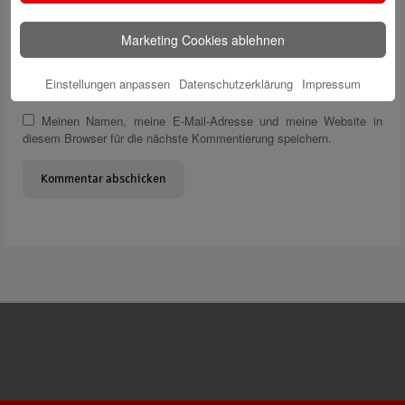
Name
*
Marketing Cookies ablehnen
E-Mail
*
Einstellungen anpassen
Datenschutzerklärung
Impressum
Website
Meinen Namen, meine E-Mail-Adresse und meine Website in
diesem Browser für die nächste Kommentierung speichern.