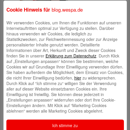
blog.wespa.de
Cookie Hinweis für
Wir verwenden Cookies, um Ihnen die Funktionen auf unseren
Internetauftritten optimal zur Verfügung zu stellen. Darüber
hinaus verwenden wir Cookies, die lediglich zu
Statistikzwecken, zur Reichweitenmessung oder zur Anzeige
personalisierter Inhalte genutzt werden. Detaillierte
Informationen über Art, Herkunft und Zweck dieser Cookies
finden Sie in unserer
Erklärung zum Datenschutz
. Durch Klick
auf „Einstellungen anpassen“ können Sie bestimmen, welche
Cookies wir auf Grundlage Ihrer Einwilligung verwenden dürfen.
Sie haben außerdem die Möglichkeit, dem Einsatz von Cookies,
Schreibe einen Kommentar
die nicht Ihrer Einwilligung bedürfen,
hier
zu widersprechen.
Deine E-Mail-Adresse wird nicht veröffentlicht.
Erforderliche Felder
Durch Klick auf “Ich stimme zu“ willigen Sie der Verwendung
sind mit
*
markiert
aller auf dieser Website einsetzbaren Cookies ein. Ihre
Einwilligung ist freiwillig. Sie können diese jederzeit in
„Einstellungen anpassen“ widerrufen oder dort Ihre Cookie-
Einstellungen ändern. Mit Klick auf “Marketing Cookies
ablehnen“ werden alle Marketing Cookies abgelehnt.
Ich stimme zu